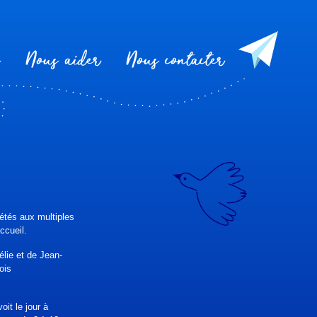
Nous aider
Nous contacter
iétés aux multiples
ccueil.
élie et de Jean-
ois
it le jour à